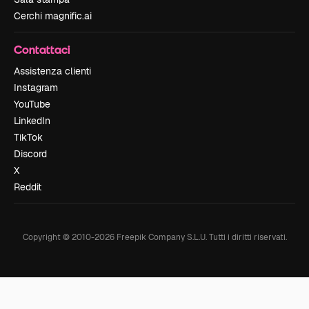
Cerchi magnific.ai
Contattaci
Assistenza clienti
Instagram
YouTube
LinkedIn
TikTok
Discord
X
Reddit
Copyright © 2010-
2026
Freepik Company S.L.U.
Tutti i diritti riservati
.