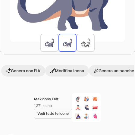
Genera con l'IA
Modifica icona
Genera un pacchet
MaxIcons Flat
1,371
Icone
Vedi tutte le icone