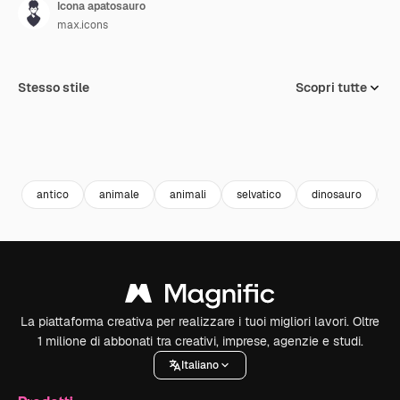
Icona apatosauro
max.icons
Stesso stile
Scopri tutte
antico
animale
animali
selvatico
dinosauro
g
La piattaforma creativa per realizzare i tuoi migliori lavori. Oltre
1 milione di abbonati tra creativi, imprese, agenzie e studi.
Italiano