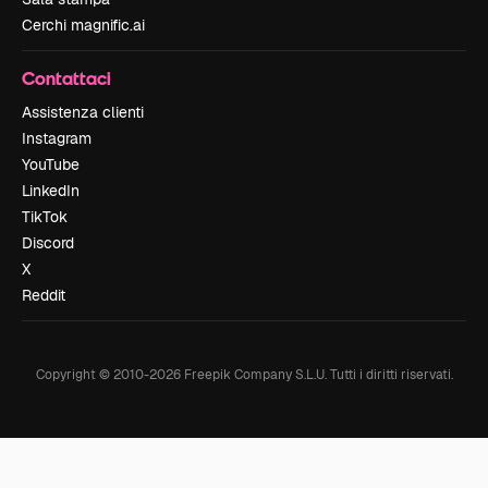
Cerchi magnific.ai
Contattaci
Assistenza clienti
Instagram
YouTube
LinkedIn
TikTok
Discord
X
Reddit
Copyright © 2010-
2026
Freepik Company S.L.U.
Tutti i diritti riservati
.