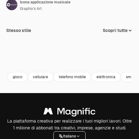
Icona applicazione musicale
Graphix's Art
Stesso stile
Scopri tutte
gioco
cellulare
telefono mobile
elettronica
smartp
La piattaforma creativa per realizzare i tuoi migliori lavori. Oltre
1 milione di abbonati tra creativi, imprese, agenzie e studi.
Italiano