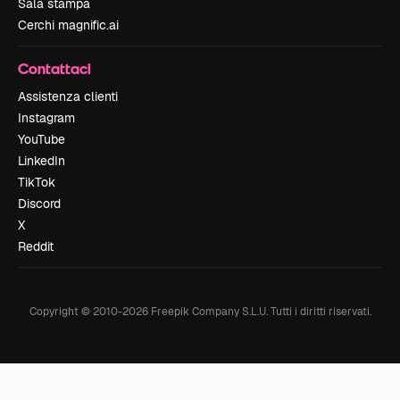
Sala stampa
Cerchi magnific.ai
Contattaci
Assistenza clienti
Instagram
YouTube
LinkedIn
TikTok
Discord
X
Reddit
Copyright © 2010-
2026
Freepik Company S.L.U.
Tutti i diritti riservati
.