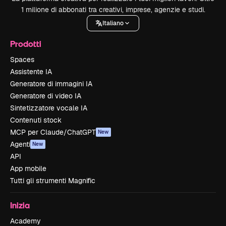
1 milione di abbonati tra creativi, imprese, agenzie e studi.
Italiano
Prodotti
Spaces
Assistente IA
Generatore di immagini IA
Generatore di video IA
Sintetizzatore vocale IA
Contenuti stock
MCP per Claude/ChatGPT
New
Agenti
New
API
App mobile
Tutti gli strumenti Magnific
Inizia
Academy