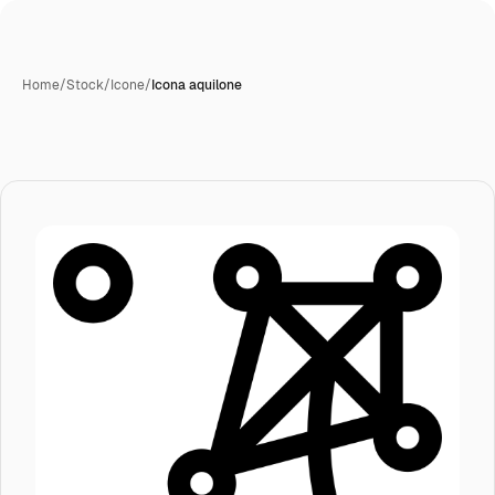
Home
/
Stock
/
Icone
/
Icona aquilone