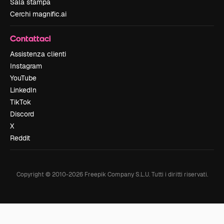
Sala stampa
Cerchi magnific.ai
Contattaci
Assistenza clienti
Instagram
YouTube
LinkedIn
TikTok
Discord
X
Reddit
Copyright © 2010-
2026
Freepik Company S.L.U.
Tutti i diritti riservati
.