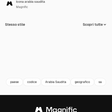
Icona arabia saudita
Magnific
Stesso stile
Scopri tutte
paese
codice
Arabia Saudita
geografico
sa
f