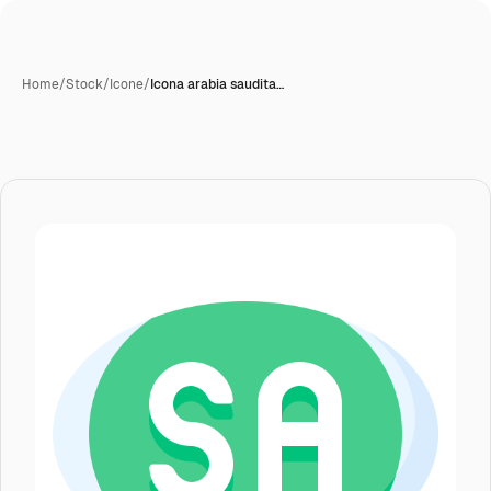
Home
/
Stock
/
Icone
/
Icona arabia saudita…