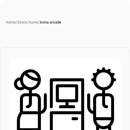
Home
/
Stock
/
Icone
/
Icona arcade