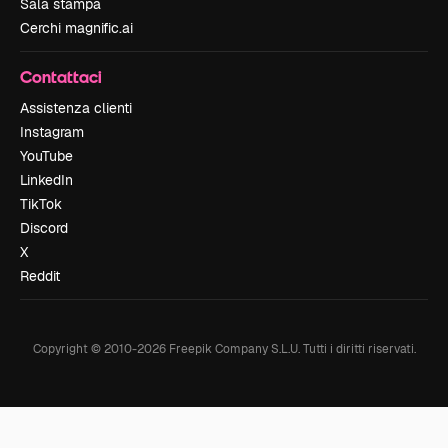
Sala stampa
Cerchi magnific.ai
Contattaci
Assistenza clienti
Instagram
YouTube
LinkedIn
TikTok
Discord
X
Reddit
Copyright © 2010-
2026
Freepik Company S.L.U.
Tutti i diritti riservati
.