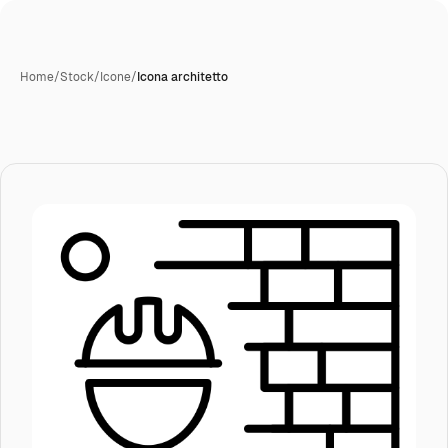
Home
/
Stock
/
Icone
/
Icona architetto