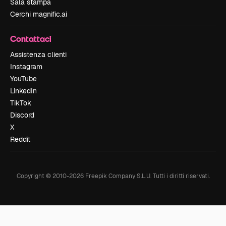
Sala stampa
Cerchi magnific.ai
Contattaci
Assistenza clienti
Instagram
YouTube
LinkedIn
TikTok
Discord
X
Reddit
Copyright © 2010-
2026
Freepik Company S.L.U.
Tutti i diritti riservati
.