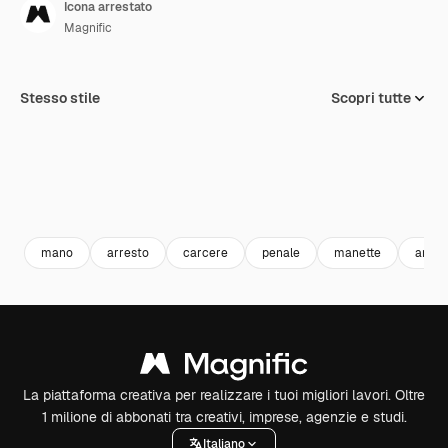
Icona arrestato
Magnific
Stesso stile
Scopri tutte
mano
arresto
carcere
penale
manette
arres
La piattaforma creativa per realizzare i tuoi migliori lavori. Oltre
1 milione di abbonati tra creativi, imprese, agenzie e studi.
Italiano