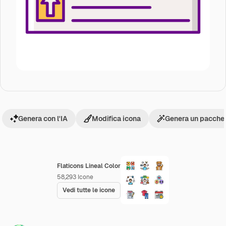
Genera con l'IA
Modifica icona
Genera un pacchet
Flaticons Lineal Color
58,293
Icone
Vedi tutte le icone