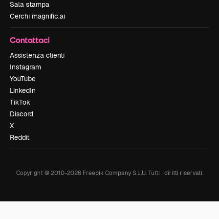
Sala stampa
Cerchi magnific.ai
Contattaci
Assistenza clienti
Instagram
YouTube
LinkedIn
TikTok
Discord
X
Reddit
Copyright © 2010-
2026
Freepik Company S.L.U.
Tutti i diritti riservati
.