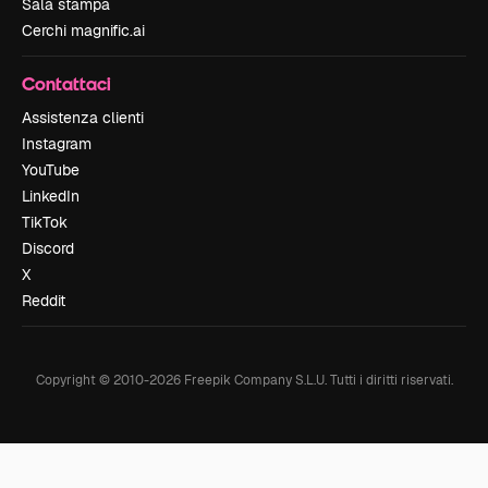
Sala stampa
Cerchi magnific.ai
Contattaci
Assistenza clienti
Instagram
YouTube
LinkedIn
TikTok
Discord
X
Reddit
Copyright © 2010-
2026
Freepik Company S.L.U.
Tutti i diritti riservati
.