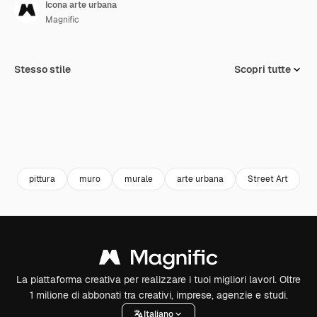
Icona arte urbana
Magnific
Stesso stile
Scopri tutte
pittura
muro
murale
arte urbana
Street Art
a
La piattaforma creativa per realizzare i tuoi migliori lavori. Oltre
1 milione di abbonati tra creativi, imprese, agenzie e studi.
Italiano