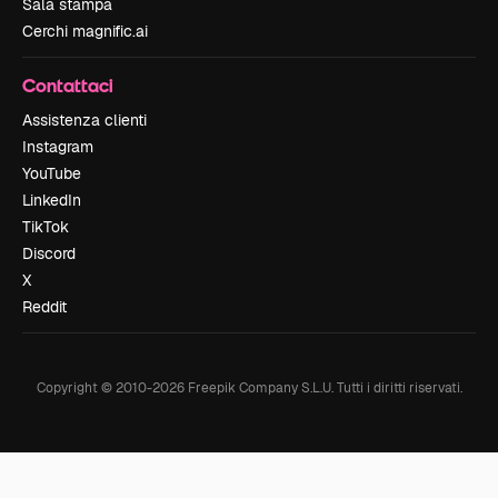
Sala stampa
Cerchi magnific.ai
Contattaci
Assistenza clienti
Instagram
YouTube
LinkedIn
TikTok
Discord
X
Reddit
Copyright © 2010-
2026
Freepik Company S.L.U.
Tutti i diritti riservati
.