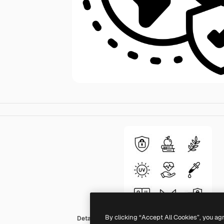
By clicking “Accept All Cookies”, you ag
Detailed color Lineal