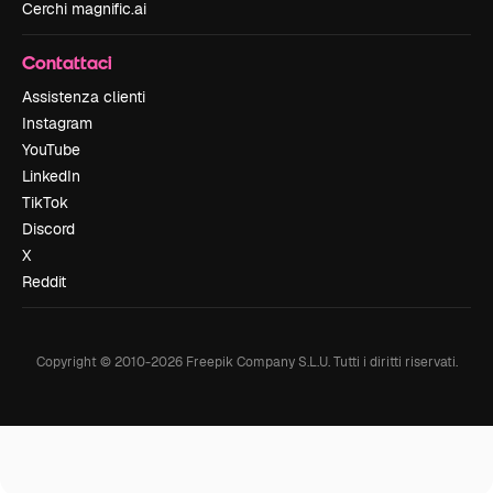
Cerchi magnific.ai
Contattaci
Assistenza clienti
Instagram
YouTube
LinkedIn
TikTok
Discord
X
Reddit
Copyright © 2010-
2026
Freepik Company S.L.U.
Tutti i diritti riservati
.