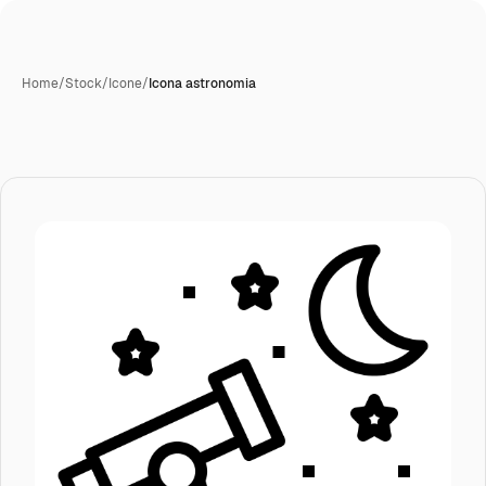
Home
/
Stock
/
Icone
/
Icona astronomia