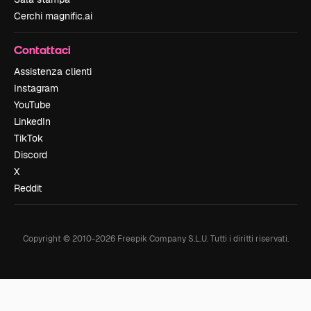
Cerchi magnific.ai
Contattaci
Assistenza clienti
Instagram
YouTube
LinkedIn
TikTok
Discord
X
Reddit
Copyright © 2010-
2026
Freepik Company S.L.U.
Tutti i diritti riservati
.