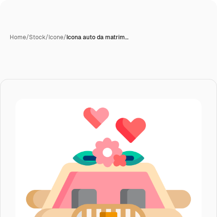
Home
/
Stock
/
Icone
/
Icona auto da matrim…