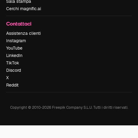
Sala stampa
Cerchi magnific.ai
Contattaci
Assistenza clienti
Instagram
YouTube
LinkedIn
TikTok
Discord
X
Reddit
Copyright © 2010-
2026
Freepik Company S.L.U.
Tutti i diritti riservati
.