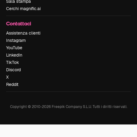
Sala stampa
Cerchi magnific.ai
Contattaci
Assistenza clienti
Instagram
YouTube
LinkedIn
TikTok
Discord
X
Reddit
Copyright © 2010-
2026
Freepik Company S.L.U.
Tutti i diritti riservati
.