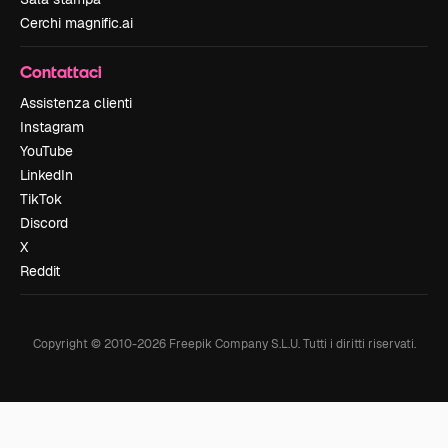
Cerchi magnific.ai
Contattaci
Assistenza clienti
Instagram
YouTube
LinkedIn
TikTok
Discord
X
Reddit
Copyright © 2010-
2026
Freepik Company S.L.U.
Tutti i diritti riservati
.