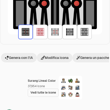
Genera con l'IA
Modifica icona
Genera un pacchet
Surang Lineal Color
37,954
Icone
Vedi tutte le icone