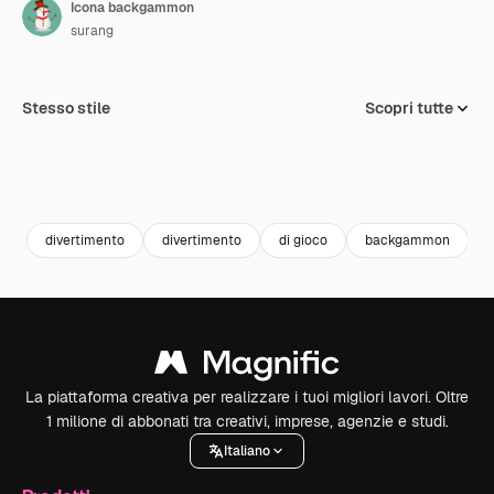
Icona backgammon
surang
Stesso stile
Scopri tutte
divertimento
divertimento
di gioco
backgammon
g
La piattaforma creativa per realizzare i tuoi migliori lavori. Oltre
1 milione di abbonati tra creativi, imprese, agenzie e studi.
Italiano