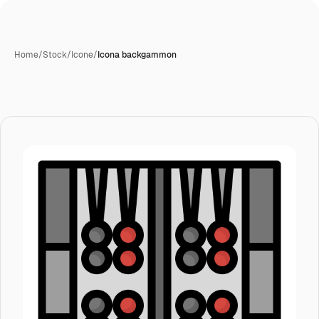
Home
/
Stock
/
Icone
/
Icona backgammon