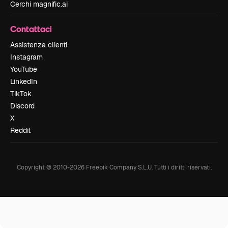
Cerchi magnific.ai
Contattaci
Assistenza clienti
Instagram
YouTube
LinkedIn
TikTok
Discord
X
Reddit
Copyright © 2010-
2026
Freepik Company S.L.U.
Tutti i diritti riservati
.