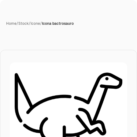
Home
/
Stock
/
Icone
/
Icona bactrosauro