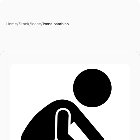
Home
/
Stock
/
Icone
/
Icona bambino