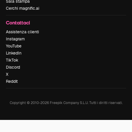
Sala stampa
Cerchi magnific.ai
Contattaci
Assistenza clienti
Instagram
YouTube
LinkedIn
TikTok
Discord
X
Reddit
Copyright © 2010-
2026
Freepik Company S.L.U.
Tutti i diritti riservati
.