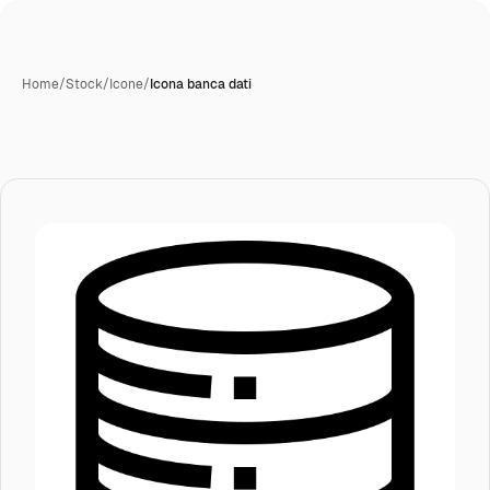
Home
/
Stock
/
Icone
/
Icona banca dati