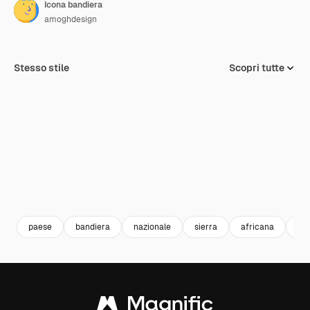
Icona bandiera
amoghdesign
Stesso stile
Scopri tutte
paese
bandiera
nazionale
sierra
africana
le 