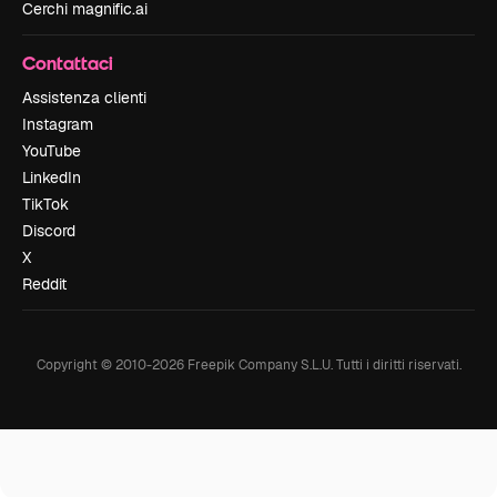
Cerchi magnific.ai
Contattaci
Assistenza clienti
Instagram
YouTube
LinkedIn
TikTok
Discord
X
Reddit
Copyright © 2010-
2026
Freepik Company S.L.U.
Tutti i diritti riservati
.