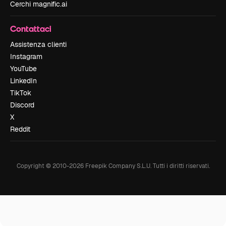
Cerchi magnific.ai
Contattaci
Assistenza clienti
Instagram
YouTube
LinkedIn
TikTok
Discord
X
Reddit
Copyright © 2010-
2026
Freepik Company S.L.U.
Tutti i diritti riservati
.