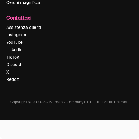
Cerchi magnific.ai
Contattaci
Assistenza clienti
Instagram
YouTube
LinkedIn
TikTok
Discord
X
Reddit
Copyright © 2010-
2026
Freepik Company S.L.U.
Tutti i diritti riservati
.