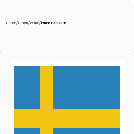
Home
/
Stock
/
Icone
/
Icona bandiera