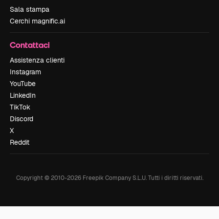
Sala stampa
Cerchi magnific.ai
Contattaci
Assistenza clienti
Instagram
YouTube
LinkedIn
TikTok
Discord
X
Reddit
Copyright © 2010-
2026
Freepik Company S.L.U.
Tutti i diritti riservati
.