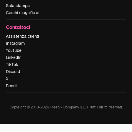
Sala stampa
Cerchi magnific.ai
Contattaci
Assistenza clienti
Instagram
YouTube
LinkedIn
TikTok
Discord
X
Reddit
Copyright © 2010-
2026
Freepik Company S.L.U.
Tutti i diritti riservati
.