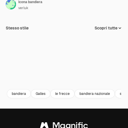
Icona bandiera
verluk
Stesso stile
Scopri tutte
bandiera
Galles
le frecce
bandiera nazionale
sven