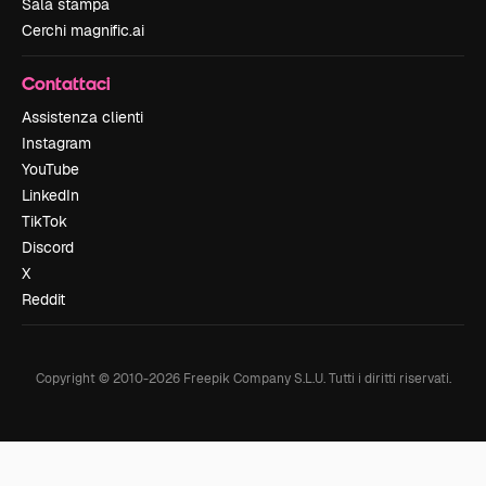
Sala stampa
Cerchi magnific.ai
Contattaci
Assistenza clienti
Instagram
YouTube
LinkedIn
TikTok
Discord
X
Reddit
Copyright © 2010-
2026
Freepik Company S.L.U.
Tutti i diritti riservati
.