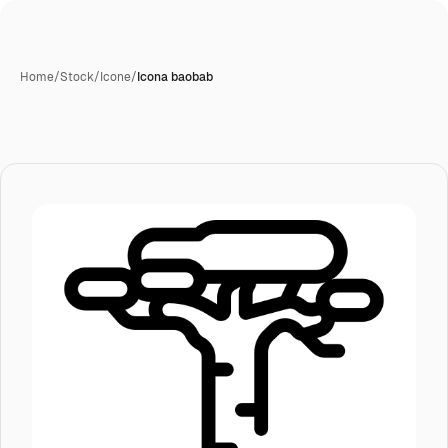
Home
/
Stock
/
Icone
/
Icona baobab