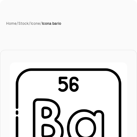
Home
/
Stock
/
Icone
/
Icona bario