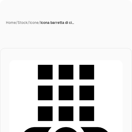
Home
/
Stock
/
Icone
/
Icona barretta di ci…