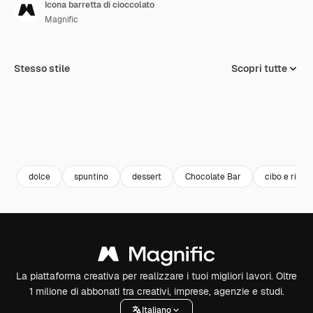
Icona barretta di cioccolato
Magnific
Stesso stile
Scopri tutte
dolce
spuntino
dessert
Chocolate Bar
cibo e risto
La piattaforma creativa per realizzare i tuoi migliori lavori. Oltre
1 milione di abbonati tra creativi, imprese, agenzie e studi.
Italiano