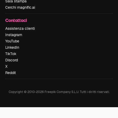
Sala stampa
Cerchi magnific.ai
Contattaci
Assistenza clienti
Instagram
YouTube
LinkedIn
TikTok
Discord
X
Reddit
Copyright © 2010-
2026
Freepik Company S.L.U.
Tutti i diritti riservati
.