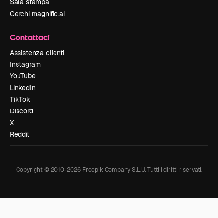
Sala stampa
Cerchi magnific.ai
Contattaci
Assistenza clienti
Instagram
YouTube
LinkedIn
TikTok
Discord
X
Reddit
Copyright © 2010-
2026
Freepik Company S.L.U.
Tutti i diritti riservati
.