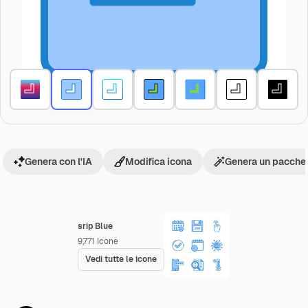
Genera con l'IA
Modifica icona
Genera un pacchet
srip Blue
9,771
Icone
Vedi tutte le icone