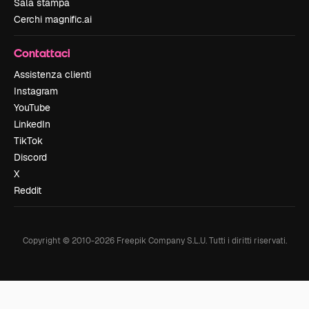
Sala stampa
Cerchi magnific.ai
Contattaci
Assistenza clienti
Instagram
YouTube
LinkedIn
TikTok
Discord
X
Reddit
Copyright © 2010-
2026
Freepik Company S.L.U.
Tutti i diritti riservati
.