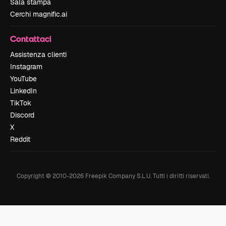
Sala stampa
Cerchi magnific.ai
Contattaci
Assistenza clienti
Instagram
YouTube
LinkedIn
TikTok
Discord
X
Reddit
Copyright © 2010-
2026
Freepik Company S.L.U.
Tutti i diritti riservati
.