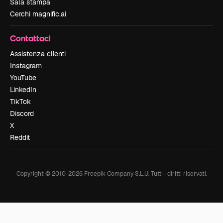
Sala stampa
Cerchi magnific.ai
Contattaci
Assistenza clienti
Instagram
YouTube
LinkedIn
TikTok
Discord
X
Reddit
Copyright © 2010-
2026
Freepik Company S.L.U.
Tutti i diritti riservati
.