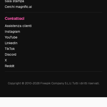
Sala stampa
Cerchi magnific.ai
Contattaci
Assistenza clienti
Instagram
YouTube
LinkedIn
TikTok
Discord
X
Reddit
Copyright © 2010-
2026
Freepik Company S.L.U.
Tutti i diritti riservati
.