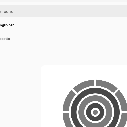
aglio per …
eccette