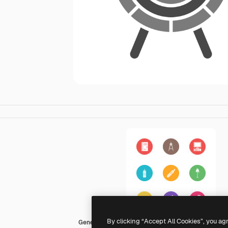
By clicking “Accept All Cookies”, you ag
Generic color fill