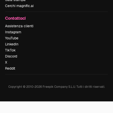
Cerchi magnific.ai
Contattaci
Assistenza clienti
Instagram
YouTube
LinkedIn
TikTok
Discord
X
Reddit
Copyright © 2010-
2026
Freepik Company S.L.U.
Tutti i diritti riservati
.