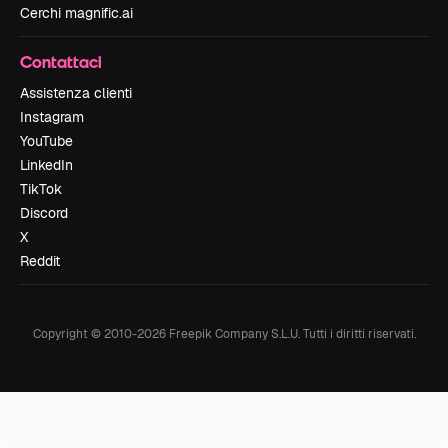
Cerchi magnific.ai
Contattaci
Assistenza clienti
Instagram
YouTube
LinkedIn
TikTok
Discord
X
Reddit
Copyright © 2010-
2026
Freepik Company S.L.U.
Tutti i diritti riservati
.