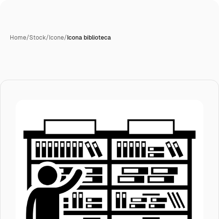
Home
/
Stock
/
Icone
/
Icona biblioteca