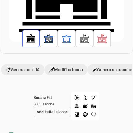
Genera con l'IA
Modifica icona
Genera un pacchet
Surang Fill
33,351
Icone
Vedi tutte le icone