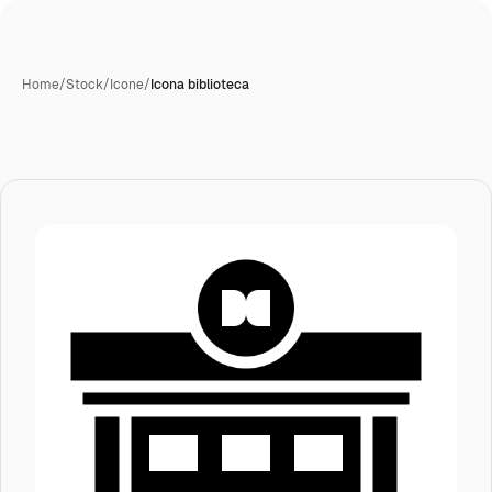
Home
/
Stock
/
Icone
/
Icona biblioteca