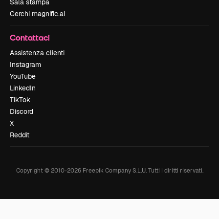
Sala stampa
Cerchi magnific.ai
Contattaci
Assistenza clienti
Instagram
YouTube
LinkedIn
TikTok
Discord
X
Reddit
Copyright © 2010-
2026
Freepik Company S.L.U.
Tutti i diritti riservati
.