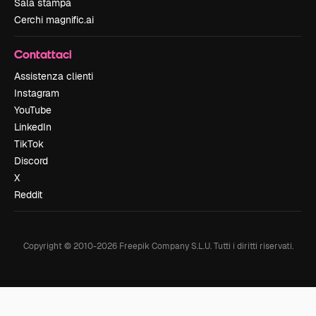
Sala stampa
Cerchi magnific.ai
Contattaci
Assistenza clienti
Instagram
YouTube
LinkedIn
TikTok
Discord
X
Reddit
Copyright © 2010-
2026
Freepik Company S.L.U.
Tutti i diritti riservati
.