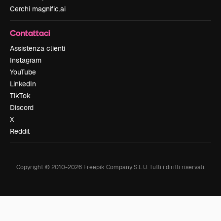
Cerchi magnific.ai
Contattaci
Assistenza clienti
Instagram
YouTube
LinkedIn
TikTok
Discord
X
Reddit
Copyright © 2010-
2026
Freepik Company S.L.U.
Tutti i diritti riservati
.