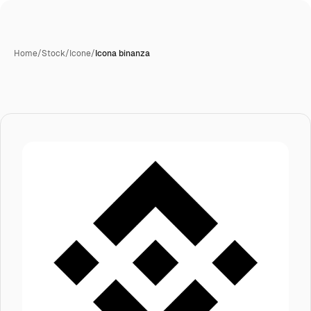
Home
/
Stock
/
Icone
/
Icona binanza