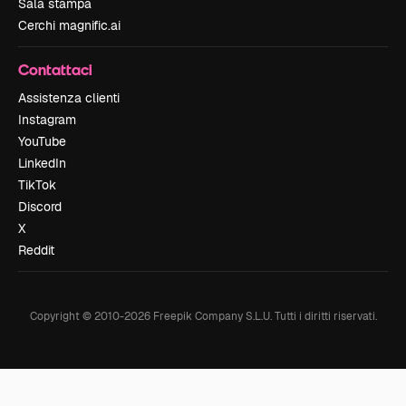
Sala stampa
Cerchi magnific.ai
Contattaci
Assistenza clienti
Instagram
YouTube
LinkedIn
TikTok
Discord
X
Reddit
Copyright © 2010-
2026
Freepik Company S.L.U.
Tutti i diritti riservati
.