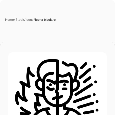
Home
/
Stock
/
Icone
/
Icona bipolare