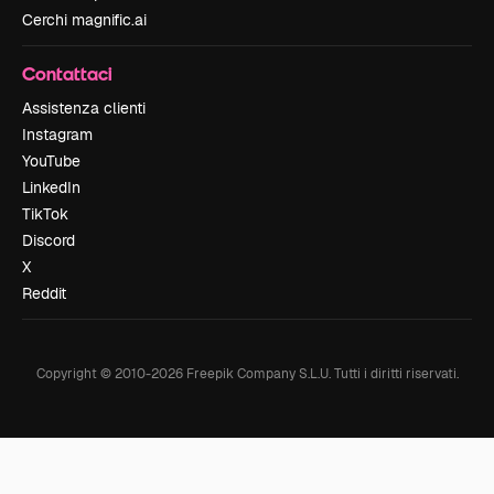
Cerchi magnific.ai
Contattaci
Assistenza clienti
Instagram
YouTube
LinkedIn
TikTok
Discord
X
Reddit
Copyright © 2010-
2026
Freepik Company S.L.U.
Tutti i diritti riservati
.